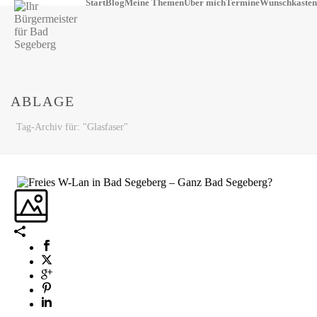
Start
Blog
Meine Themen
Über mich
Termine
Wunschkasten
ABLAGE
Tag-Archiv für: "Glasfaser"