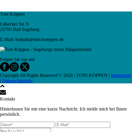
Toni Köppen
Lübecker Str. 9
23795 Bad Segeberg
E-Mail: kontakt@toni-koeppen.de
Folgen Sie mir auf
Copyright All Rights Reserved ©
2026
| TONI KÖPPEN |
Impressum
|
Datenschutzinfo
Kontakt
Hinterlassen Sie mir eine kurze Nachricht. Ich melde mich bei Ihnen
persönlich.