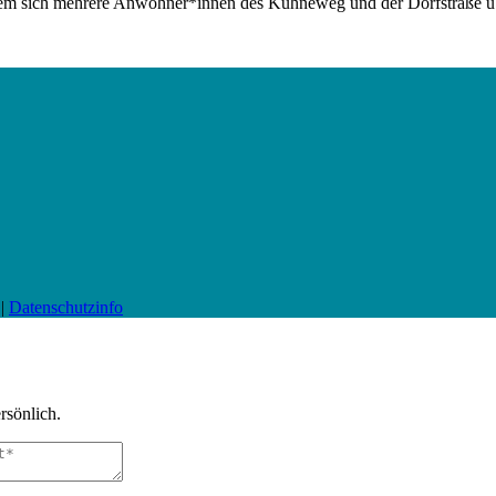
in dem sich mehrere Anwohner*innen des Kühneweg und der Dorfstraße üb
|
Datenschutzinfo
rsönlich.