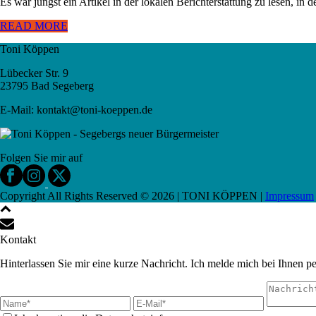
Es war jüngst ein Artikel in der lokalen Berichterstattung zu lesen, 
READ MORE
Toni Köppen
Lübecker Str. 9
23795 Bad Segeberg
E-Mail: kontakt@toni-koeppen.de
Folgen Sie mir auf
Copyright All Rights Reserved ©
2026
| TONI KÖPPEN |
Impressum
Kontakt
Hinterlassen Sie mir eine kurze Nachricht. Ich melde mich bei Ihnen pe