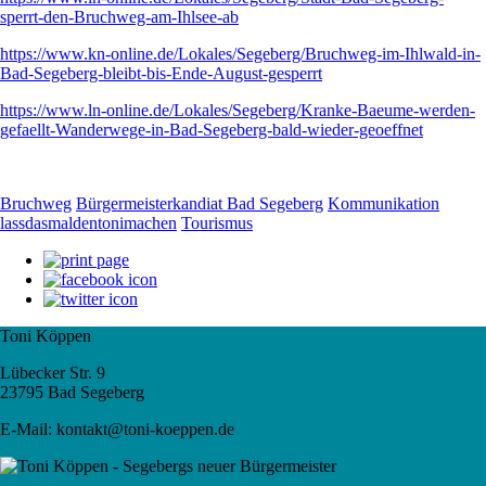
sperrt-den-Bruchweg-am-Ihlsee-ab
https://www.kn-online.de/Lokales/Segeberg/Bruchweg-im-Ihlwald-in-
Bad-Segeberg-bleibt-bis-Ende-August-gesperrt
https://www.ln-online.de/Lokales/Segeberg/Kranke-Baeume-werden-
gefaellt-Wanderwege-in-Bad-Segeberg-bald-wieder-geoeffnet
Bruchweg
Bürgermeisterkandiat Bad Segeberg
Kommunikation
lassdasmaldentonimachen
Tourismus
Toni Köppen
Lübecker Str. 9
23795 Bad Segeberg
E-Mail: kontakt@toni-koeppen.de