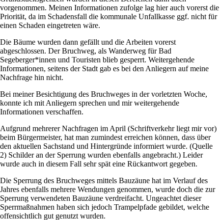
vorgenommen. Meinen Informationen zufolge lag hier auch vorerst die
Priorität, da im Schadensfall die kommunale Unfallkasse ggf. nicht für
einen Schaden eingetreten wäre.
Die Bäume wurden dann gefällt und die Arbeiten vorerst
abgeschlossen. Der Bruchweg, als Wanderweg für Bad
Segeberger*innen und Touristen blieb gesperrt. Weitergehende
Informationen, seitens der Stadt gab es bei den Anliegern auf meine
Nachfrage hin nicht.
Bei meiner Besichtigung des Bruchweges in der vorletzten Woche,
konnte ich mit Anliegern sprechen und mir weitergehende
Informationen verschaffen.
Aufgrund mehrerer Nachfragen im April (Schriftverkehr liegt mir vor)
beim Bürgermeister, hat man zumindest erreichen können, dass über
den aktuellen Sachstand und Hintergründe informiert wurde. (Quelle
2) Schilder an der Sperrung wurden ebenfalls angebracht.) Leider
wurde auch in diesem Fall sehr spät eine Rückantwort gegeben.
Die Sperrung des Bruchweges mittels Bauzäune hat im Verlauf des
Jahres ebenfalls mehrere Wendungen genommen, wurde doch die zur
Sperrung verwendeten Bauzäune verdreifacht. Ungeachtet dieser
Sperrmaßnahmen haben sich jedoch Trampelpfade gebildet, welche
offensichtlich gut genutzt wurden.